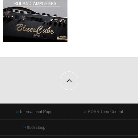
International Page
BOSS Tone Central
#bossloop