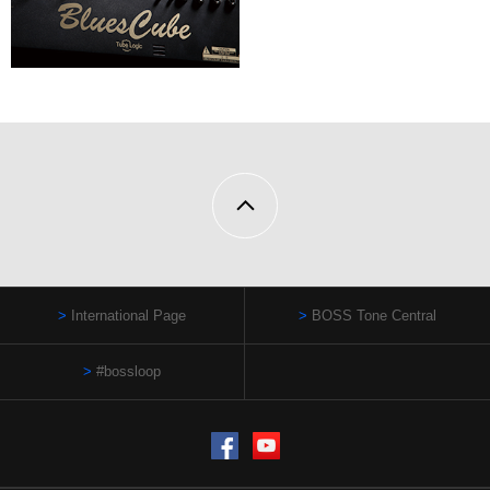
International Page
BOSS Tone Central
#bossloop
Facebook
YouTube