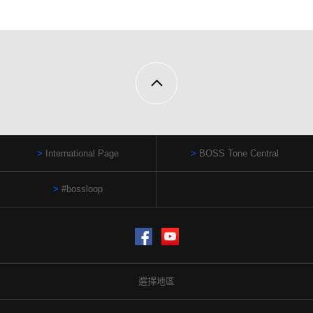
International Page
BOSS Tone Central
#bossloop
Facebook
YouTube
選擇地區