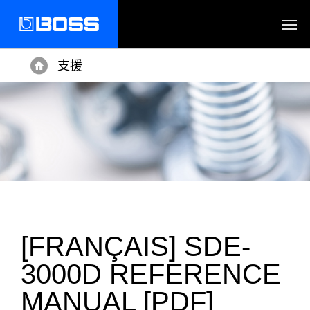
支援
Home
[FRANÇAIS] SDE-
3000D REFERENCE
MANUAL [PDF]