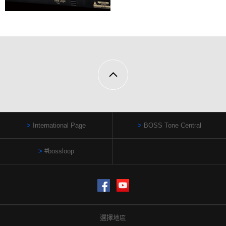
International Page
BOSS Tone Central
#bossloop
Facebook
YouTube
選擇地區