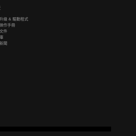
援
升級 & 驅動程式
操作手冊
文件
庫
新聞