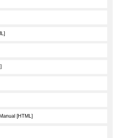
ML]
]
Manual [HTML]