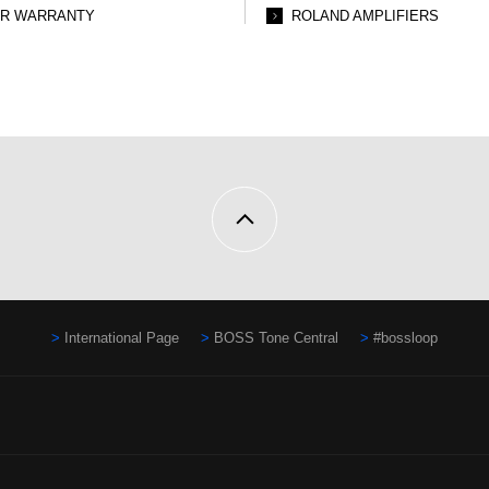
AR WARRANTY
ROLAND AMPLIFIERS
International Page
BOSS Tone Central
#bossloop