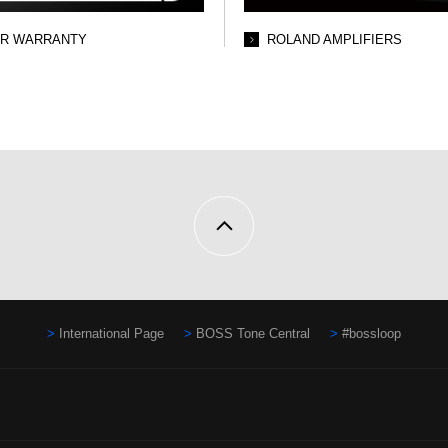
AR WARRANTY
ROLAND AMPLIFIERS
International Page
BOSS Tone Central
#bossloop