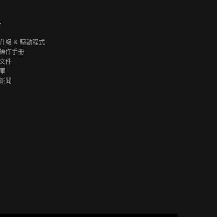
援
升級 & 驅動程式
操作手冊
文件
庫
新聞