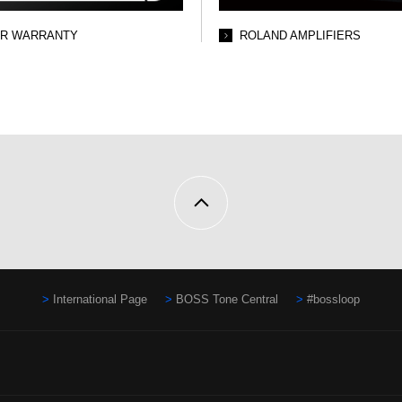
AR WARRANTY
ROLAND AMPLIFIERS
International Page
BOSS Tone Central
#bossloop