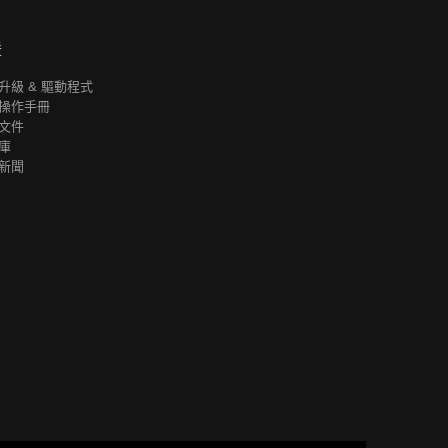
援
升級 & 驅動程式
操作手冊
文件
庫
新聞