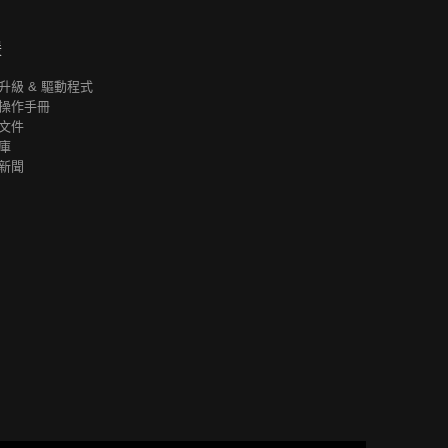
援
升級 & 驅動程式
操作手冊
文件
庫
新聞