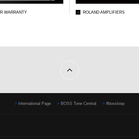
AR WARRANTY
ROLAND AMPLIFIERS
International Page
BOSS Tone Central
#bossloop