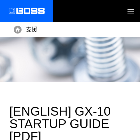
支援
Home
[ENGLISH] GX-10
STARTUP GUIDE
[PDF]