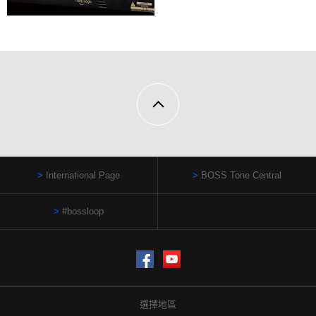
International Page
BOSS Tone Central
#bossloop
Facebook
YouTube
選擇地區