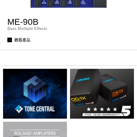
ME-90B
Bass Multiple Effects
觀看產品