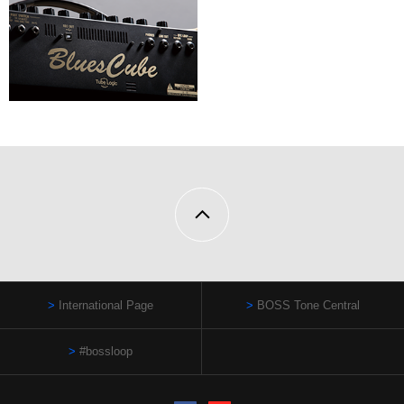
International Page
BOSS Tone Central
#bossloop