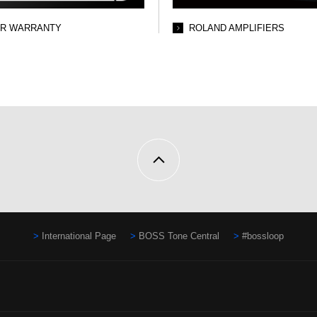
AR WARRANTY
ROLAND AMPLIFIERS
International Page
BOSS Tone Central
#bossloop