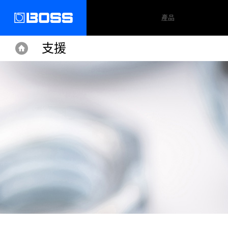
產品
支援
Home
Home
Support
LS-2