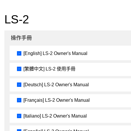
LS-2
操作手冊
[English] LS-2 Owner's Manual
[繁體中文] LS-2 使用手冊
[Deutsch] LS-2 Owner's Manual
[Français] LS-2 Owner's Manual
[Italiano] LS-2 Owner's Manual