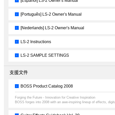
[Español] LS-2 Owner's Manual
[Português] LS-2 Owner's Manual
[Nederlands] LS-2 Owner's Manual
LS-2 Instructions
LS-2 SAMPLE SETTINGS
支援文件
BOSS Product Catalog 2008
Forging the Future - Innovation for Creative Inspiration
BOSS forges into 2008 with an awe-inspiring lineup of effects, digit