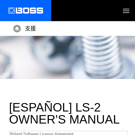
支援
Home
[ESPAÑOL] LS-2
OWNER'S MANUAL