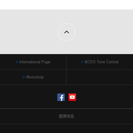
International Page
BOSS Tone Central
#bossloop
Facebook
YouTube
選擇地區