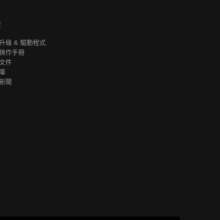
援
升級 & 驅動程式
操作手冊
文件
庫
新聞