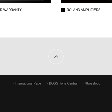
AR WARRANTY
ROLAND AMPLIFIERS
International Page
BOSS Tone Central
#bossloop