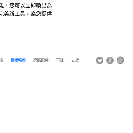
記憶功能，您可以立即喚出為
的完美新工具，為您提供
Tweet
Facebook
Goog
格
相關報導
選購配件
下載
支援