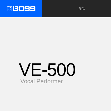
產品
VE-500
Vocal Performer