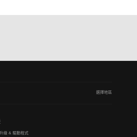
選擇地區
援
升級 & 驅動程式