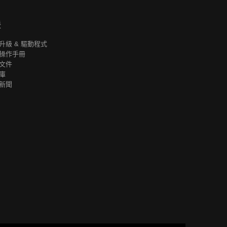
援
升級 & 驅動程式
操作手冊
文件
庫
新聞