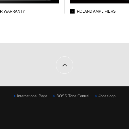
AR WARRANTY
ROLAND AMPLIFIERS
International Page
BOSS Tone Central
#bossloop