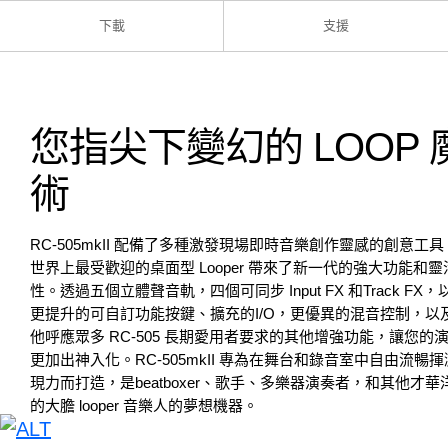
下載
支援
您指尖下變幻的 LOOP 
術
RC-505mkII 配備了多種激發現場即時音樂創作靈感的創意工
世界上最受歡迎的桌面型 Looper 帶來了新一代的強大功能和靈
性。透過五個立體聲音軌，四個可同步 Input FX 和Track FX，
更提升的可自訂功能按鍵、擴充的I/O，更優異的混音控制，以
他呼應眾多 RC-505 長期愛用者要求的其他增強功能，讓您的
更加出神入化。RC-505mkII 專為在舞台和錄音室中自由流暢
現力而打造，是beatboxer、歌手、多樂器演奏者，和其他才華
的大膽 looper 音樂人的夢想機器。