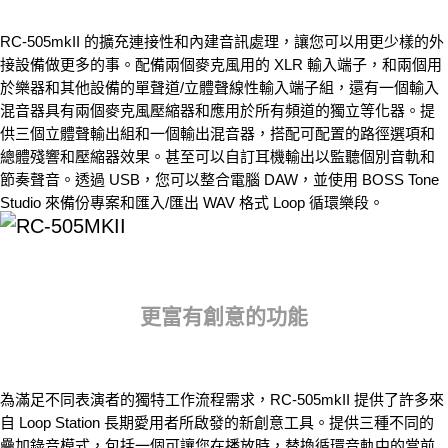
RC-505mkII 的擴充連接性和內建音訊處理，讓您可以用更少樣的外
接設備做更多的事。配備兩個麥克風用的 XLR 輸入端子，和兩個用
於樂器和其他設備的單聲道/立體聲線性輸入端子組，還有一個輸入
混音器具有兩個麥克風壓縮器和應用於所有頻道的獨立等化器。提
供三個立體聲輸出組和一個輸出混音器，搭配可配置的路徑選項和
總體殘響和壓縮器效果。甚至可以自訂耳機輸出以監聽個別音軌和
節奏聲音。透過 USB，您可以整合電腦 DAW，並使用 BOSS Tone
Studio 來備份專案和匯入/匯出 WAV 格式 Loop 循環樂段。
更富有創意的功能
為滿足不同表演者的獨特工作流程需求，RC-505mkII 提供了許多來
自 Loop Station 長期愛用者所啟發的新創意工具。提供三種不同的
疊加錄音模式，包括一個可讓您在播放時，替換循環音軌中的當前