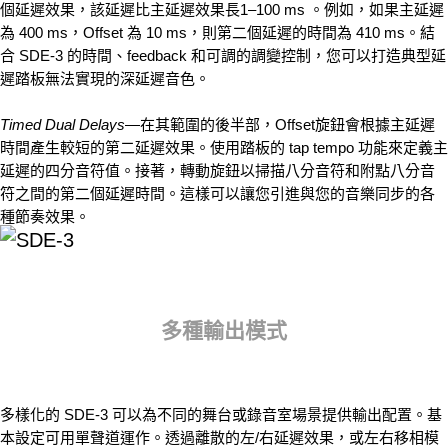
個延遲效果，該延遲比主延遲效果長1–100 ms 。例如，如果主延遲
為 400 ms，Offset 為 10 ms，則第二個延遲的時間為 410 ms。結
合 SDE-3 的時間、feedback 和可調的調變控制，您可以打造典型延
遲踏板無法實現的深延遲音色。
Timed Dual Delays
—在其範圍的後半部，Offset旋鈕會根據主延遲
時間產生較短的第二延遲效果。使用踏板的 tap tempo 功能來定義主
延遲的四分音符值。接著，轉動旋鈕以掃描八分音符和附點八分音
符之間的第二個延遲時間。這樣可以讓您引進與您的音樂同步的各
種節奏效果。
多種輸出模式
多樣化的 SDE-3 可以為不同的舞台或錄音室場景提供輸出配置。基
本設定可用單聲道運作。透過離散的左/右延遲效果，或左右移相模