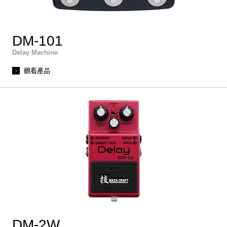
DM-101
Delay Machine
觀看產品
DM-2W