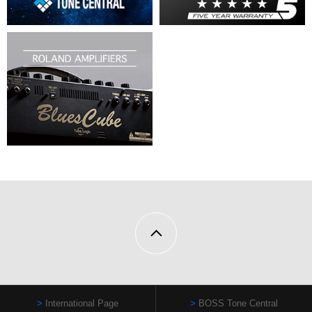
International Page
BOSS Tone Central