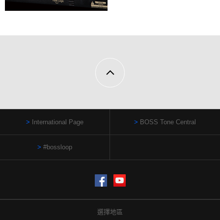
International Page
BOSS Tone Central
#bossloop
Facebook
YouTube
選擇地區