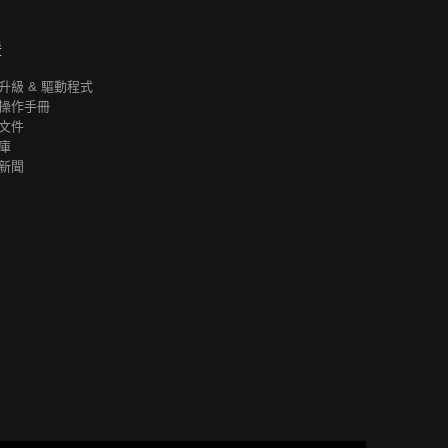
援
升級 & 驅動程式
操作手冊
文件
庫
新聞