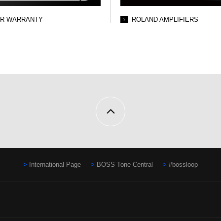
AR WARRANTY
ROLAND AMPLIFIERS
International Page
BOSS Tone Central
#bossloop