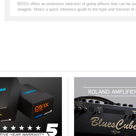
BOSS offers an extensive selection of guitar effects that can be us
imagine. Here's a quick reference guide to the type and function of 