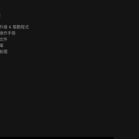
援
升級 & 驅動程式
操作手冊
文件
庫
新聞