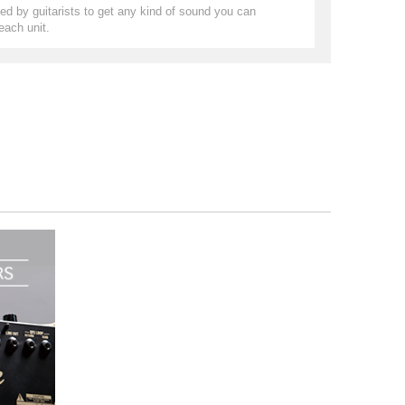
ed by guitarists to get any kind of sound you can
each unit.