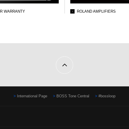
AR WARRANTY
ROLAND AMPLIFIERS
International Page
BOSS Tone Central
#bossloop