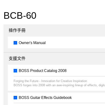
BCB-60
操作手冊
Owner's Manual
支援文件
BOSS Product Catalog 2008
Forging the Future - Innovation for Creative Inspiration
BOSS forges into 2008 with an awe-inspiring lineup of effects, digit
BOSS Guitar Effects Guidebook