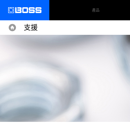
產品
支援
Home
Home
Support
BCB-60