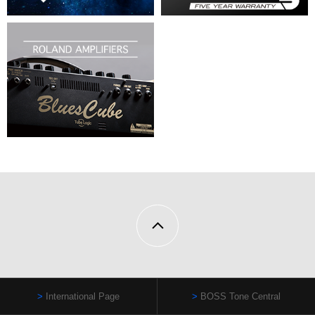
International Page
BOSS Tone Central