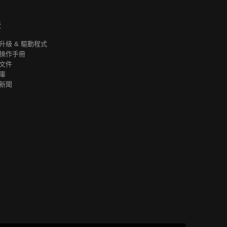
援
升級 & 驅動程式
操作手冊
文件
庫
新聞