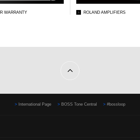
AR WARRANTY
ROLAND AMPLIFIERS
International Page
BOSS Tone Central
#bossloop