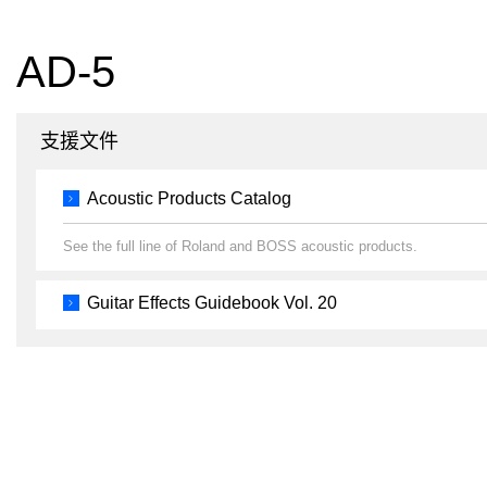
AD-5
支援文件
Acoustic Products Catalog
See the full line of Roland and BOSS acoustic products.
Guitar Effects Guidebook Vol. 20