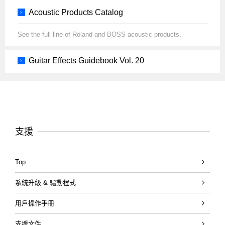
Acoustic Products Catalog
See the full line of Roland and BOSS acoustic products.
Guitar Effects Guidebook Vol. 20
支援
Top
系統升級 & 驅動程式
用戶操作手冊
支援文件