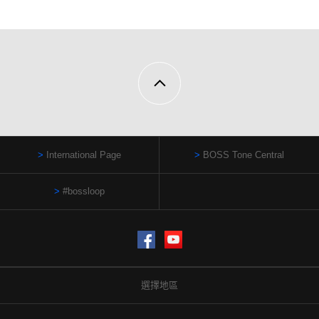
International Page
BOSS Tone Central
#bossloop
Facebook
YouTube
選擇地區