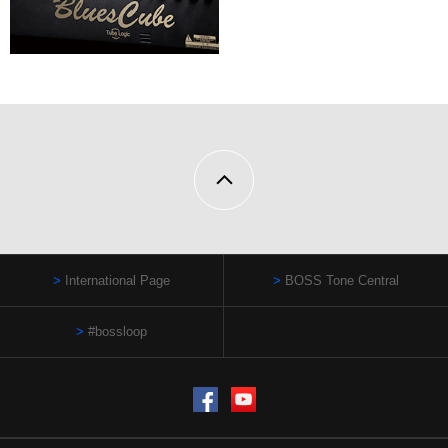
International Page
BOSS Tone Central
#bossloop
Facebook
YouTube