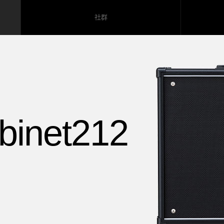
社群
inet212