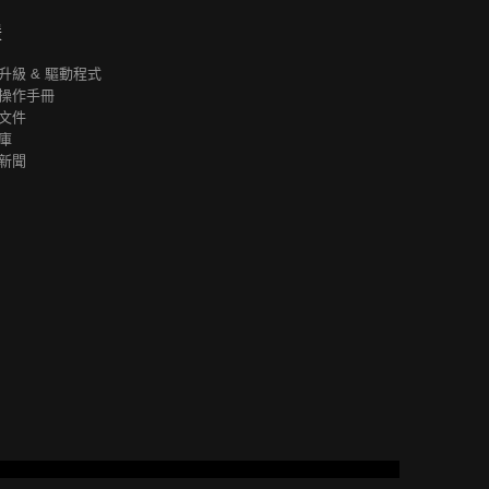
援
升級 & 驅動程式
操作手冊
文件
庫
新聞