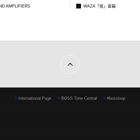
ND AMPLIFIERS
WAZA「技」音箱
International Page
BOSS Tone Central
#bossloop