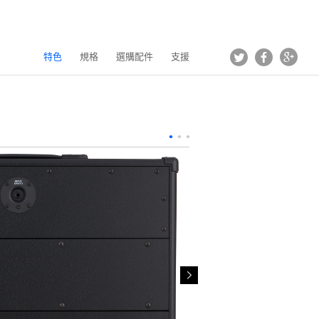
Tweet
Facebook
Goog
特色
規格
選購配件
支援
•
•
•
>