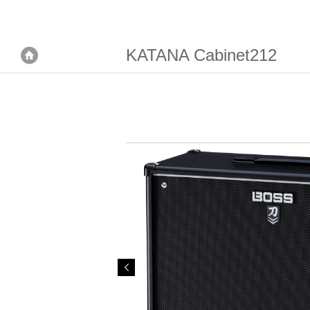
KATANA Cabinet212
首頁
首頁
BOSS音箱
Katana音箱
KATANA Cabinet212
<