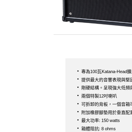
專為100瓦Katana-He
提供最大的音響表現與堅
剛硬結構。呈現強大低頻
兩個特製12吋喇叭
可拆卸的背板，一個音箱
附加橡膠腳墊用於垂直配
最大功率: 150 watts
箱體阻抗: 8 ohms