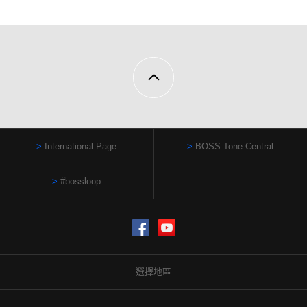
International Page
BOSS Tone Central
#bossloop
Facebook
YouTube
選擇地區