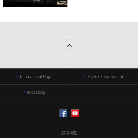
International Page
BOSS Tone Central
#bossloop
Facebook
YouTube
選擇地區