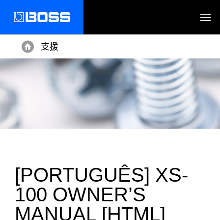
支援
Home
[PORTUGUÊS] XS-
100 OWNER’S
MANUAL [HTML]