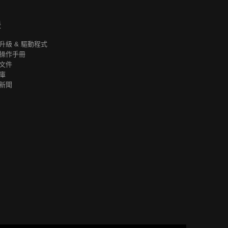
援
升級 & 驅動程式
操作手冊
文件
庫
新聞