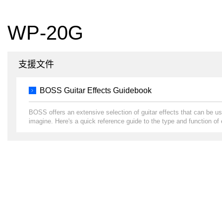
WP-20G
支援文件
BOSS Guitar Effects Guidebook
BOSS offers an extensive selection of guitar effects that can be us
imagine. Here's a quick reference guide to the type and function of 