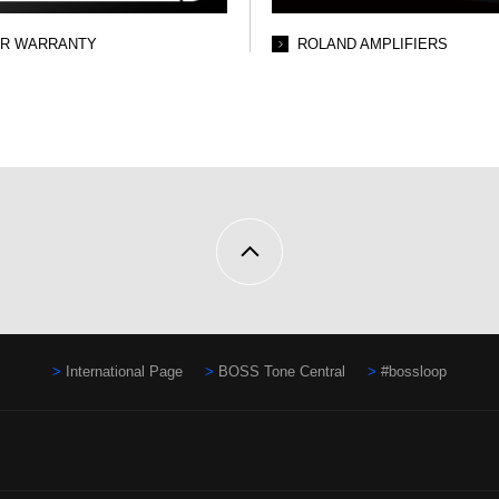
AR WARRANTY
ROLAND AMPLIFIERS
International Page
BOSS Tone Central
#bossloop