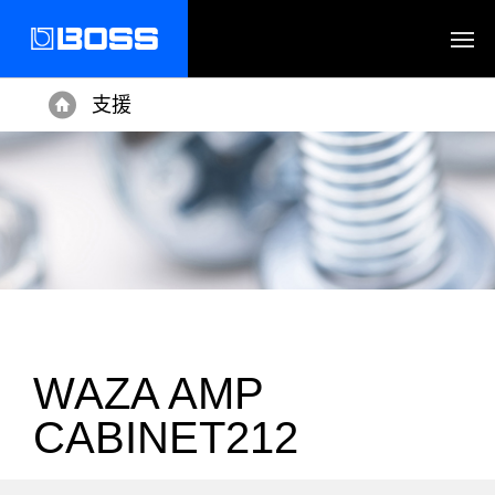
支援
Home
WAZA AMP
CABINET212