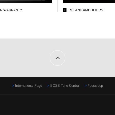
AR WARRANTY
ROLAND AMPLIFIERS
International Page
BOSS Tone Central
#bossloop