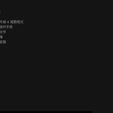
援
升級 & 驅動程式
操作手冊
文件
庫
新聞