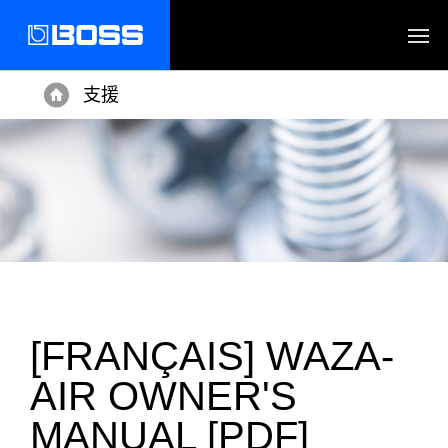
支援
Home
[FRANÇAIS] WAZA-
AIR OWNER'S
MANUAL [PDF]