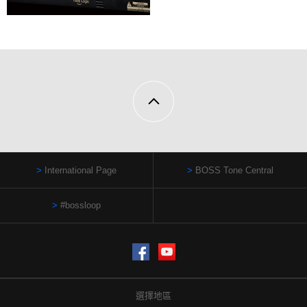
International Page
BOSS Tone Central
#bossloop
Facebook
YouTube
選擇地區