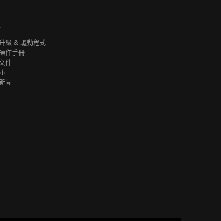
援
升級 & 驅動程式
操作手冊
文件
庫
新聞