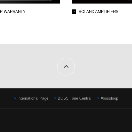
AR WARRANTY
ROLAND AMPLIFIERS
International Page
BOSS Tone Central
#bossloop