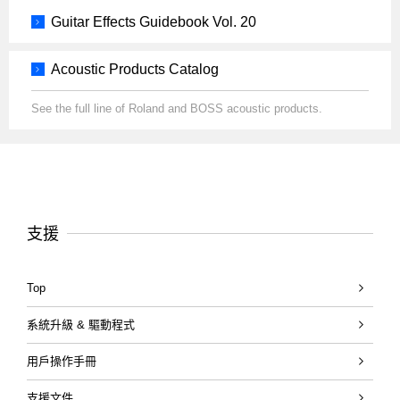
Guitar Effects Guidebook Vol. 20
Acoustic Products Catalog
See the full line of Roland and BOSS acoustic products.
支援
Top
系統升級 & 驅動程式
用戶操作手冊
支援文件