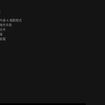
援
升級 & 驅動程式
操作手冊
文件
庫
新聞