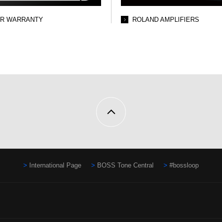
AR WARRANTY
ROLAND AMPLIFIERS
International Page
BOSS Tone Central
#bossloop