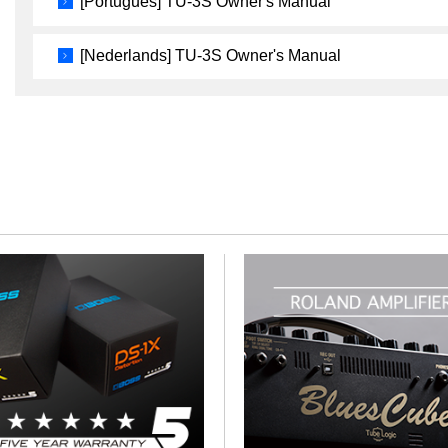
[Português] TU-3S Owner's Manual
[Nederlands] TU-3S Owner's Manual