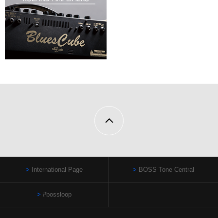
International Page
BOSS Tone Central
#bossloop