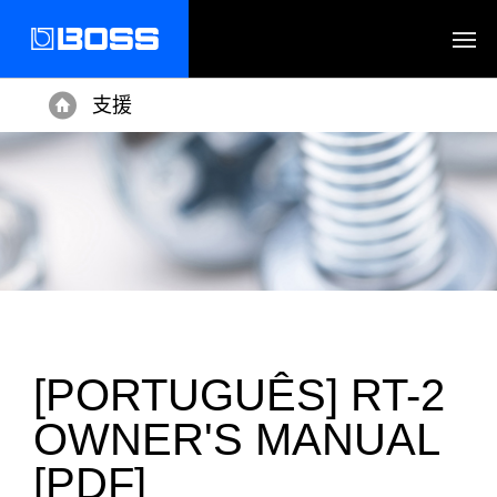
支援
Home
[PORTUGUÊS] RT-2
OWNER'S MANUAL
[PDF]