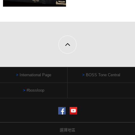
International Page
BOSS Tone Central
#bossloop
Facebook
YouTube
選擇地區