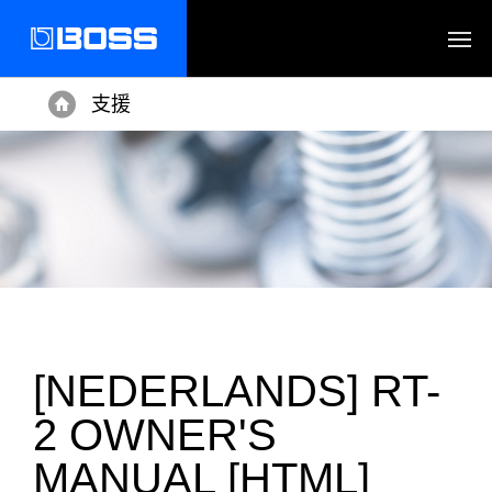
支援
Home
[NEDERLANDS] RT-
2 OWNER'S
MANUAL [HTML]