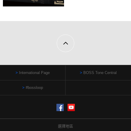
International Page
BOSS Tone Central
#bossloop
Facebook
YouTube
選擇地區