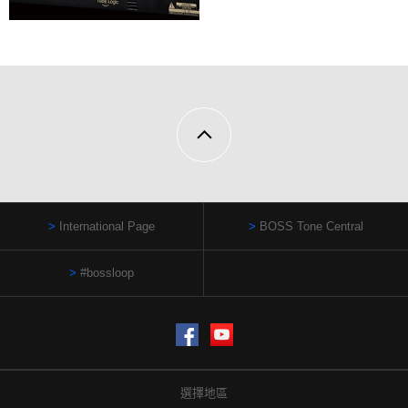
International Page
BOSS Tone Central
#bossloop
Facebook
YouTube
選擇地區