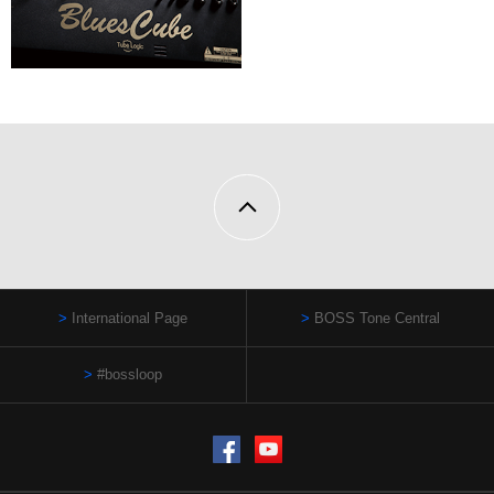
International Page
BOSS Tone Central
#bossloop
Facebook
YouTube