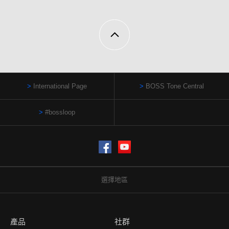
International Page
BOSS Tone Central
#bossloop
Facebook
YouTube
選擇地區
產品
社群