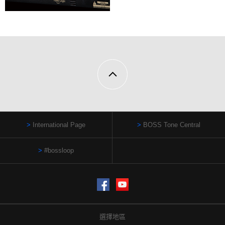
International Page
BOSS Tone Central
#bossloop
Facebook
YouTube
選擇地區