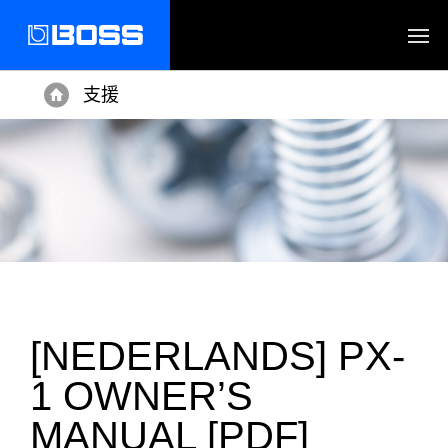
支援
Home
[NEDERLANDS] PX-
1 OWNER’S
MANUAL [PDF]