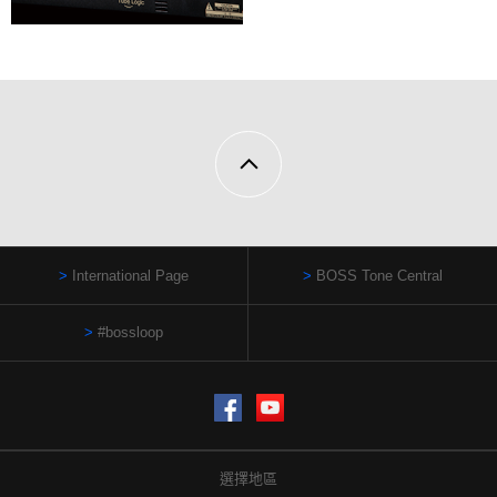
International Page
BOSS Tone Central
#bossloop
Facebook
YouTube
選擇地區