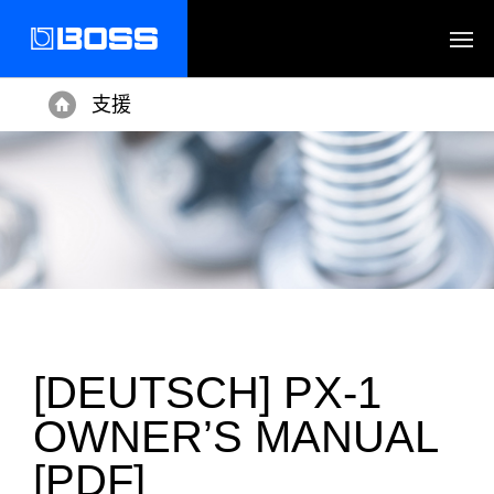
支援
Home
[DEUTSCH] PX-1
OWNER’S MANUAL
[PDF]