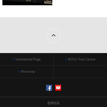
International Page
BOSS Tone Central
#bossloop
Facebook
YouTube
選擇地區