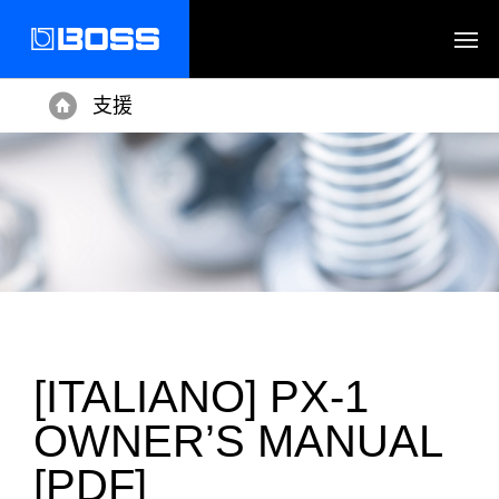
支援
Home
[ITALIANO] PX-1
OWNER’S MANUAL
[PDF]