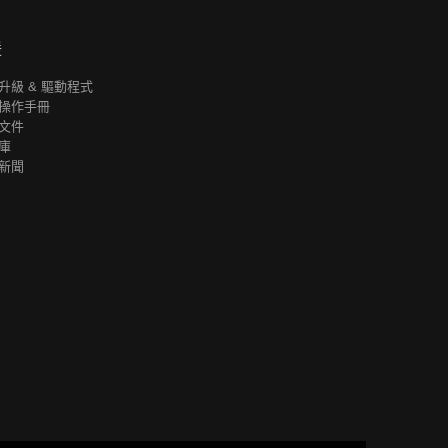
援
升級 & 驅動程式
操作手冊
文件
庫
新聞