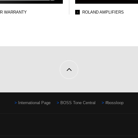
AR WARRANTY
ROLAND AMPLIFIERS
International Page
BOSS Tone Central
#bossloop