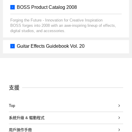
BOSS Product Catalog 2008
Forging the Future - Innovation for Creative Inspiration
BOSS forges into 2008 with an awe-inspiring lineup of effects,
digital studios, and accessories.
Guitar Effects Guidebook Vol. 20
支援
Top
系統升級 & 驅動程式
用戶操作手冊