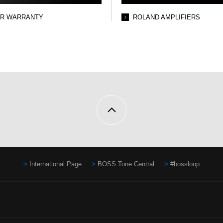
AR WARRANTY
ROLAND AMPLIFIERS
International Page
BOSS Tone Central
#bossloop