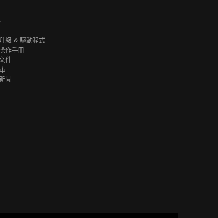
援
升級 & 驅動程式
操作手冊
文件
庫
新聞