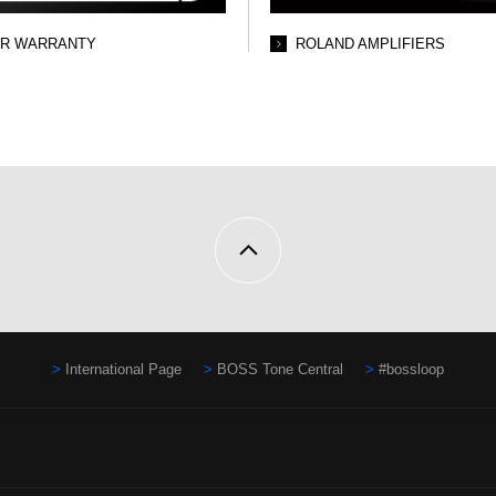
AR WARRANTY
ROLAND AMPLIFIERS
International Page
BOSS Tone Central
#bossloop