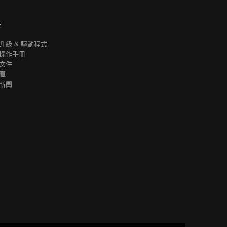
援
升級 & 驅動程式
操作手冊
文件
庫
新聞