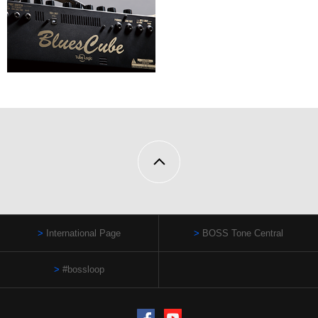
International Page
BOSS Tone Central
#bossloop
Facebook
YouTube